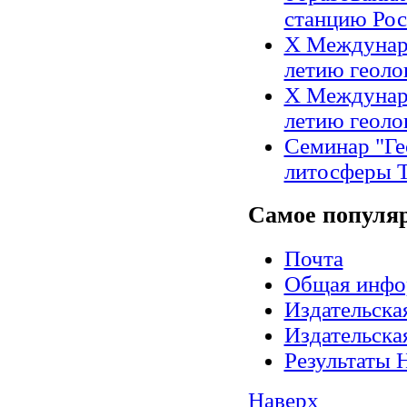
станцию Рос
X Междунар
летию геоло
X Междунар
летию геоло
Семинар "Ге
литосферы Т
Самое
популя
Почта
Общая инфо
Издательск
Издательск
Результаты 
Наверх