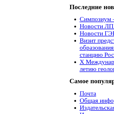
Последние
нов
Симпозиум 
Новости Л
Новости Г
Визит предс
образования
станцию Рос
X Междунар
летию геоло
Самое
популя
Почта
Общая инфо
Издательск