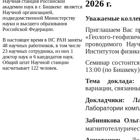
2026 г.
Научная станция Российской
академии наук в г. Бишкеке является
Научной организацией,
Уважаемые колле
подведомственной Министерству
науки и высшего образования
Приглашаем Вас пр
Российской Федерации.
«Геолого-геофиз
В настоящее время в НС РАН заняты
проводимого Науч
48 научных работников, в том числе
Институтом физики
23 научных сотрудника, из них 1
доктор наук и 6 кандидатов наук.
Семинар состоится 
Общий штат Научной станции
насчитывает 122 человек.
13:00 (по Бишкеку)
Тема доклада:
«
вариации, связанны
Докладчики:
Л
Лаборатории комп
Забинякова Ольг
магнитотеллуричес
Аннотация:
До