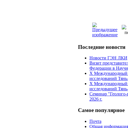
Последние
новости
Новости ГЭН ЛКИ
Визит представите
Федерации в Научн
X Международный 
исследований Тян
X Международный 
исследований Тян
Семинар "Геолого-
2026 г.
Самое
популярное
Почта
Общая информаци