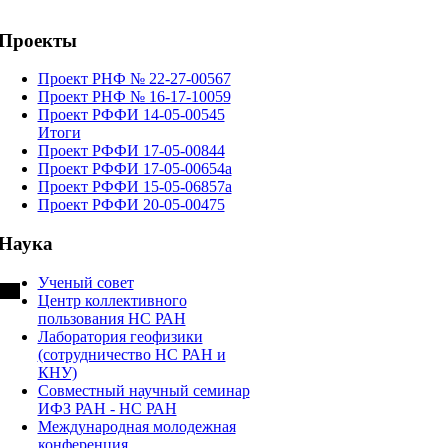
Проекты
Проект РНФ № 22-27-00567
Проект РНФ № 16-17-10059
Проект РФФИ 14-05-00545
Итоги
Проект РФФИ 17-05-00844
Проект РФФИ 17-05-00654а
Проект РФФИ 15-05-06857а
Проект РФФИ 20-05-00475
Наука
Ученый совет
Центр коллективного
пользования НС РАН
Лаборатория геофизики
(сотрудничество НС РАН и
КНУ)
Cовместный научный семинар
ИФЗ РАН - НС РАН
Международная молодежная
конференция