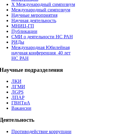
X Международный симпозиум
Международный симпозиум
Научные мероприятия
Научная деятельность
МНИЦ-ГП
Публикации
СМИ о деятельности НС РАН
РИДы
Международная Юбилейная
научная конференция_40 лет
НС РАН
Научные
подразделения
ЛКИ
ЛГМИ
ЛGPS
ЛПАР
ГВНТиА
Вакансии
Деятельность
Противодействие коррупции