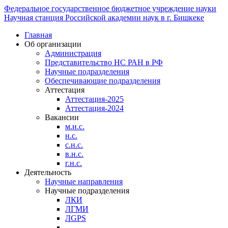
Федеральное государственное бюджетное учреждение науки
Научная станция Российской академии наук в г. Бишкеке
Главная
Об организации
Администрация
Представительство НС РАН в РФ
Научные подразделения
Обеспечивающие подразделения
Аттестация
Аттестация-2025
Аттестация-2024
Вакансии
м.н.с.
н.с.
с.н.с.
в.н.с.
г.н.с.
Деятельность
Научные направления
Научные подразделения
ЛКИ
ЛГМИ
ЛGPS