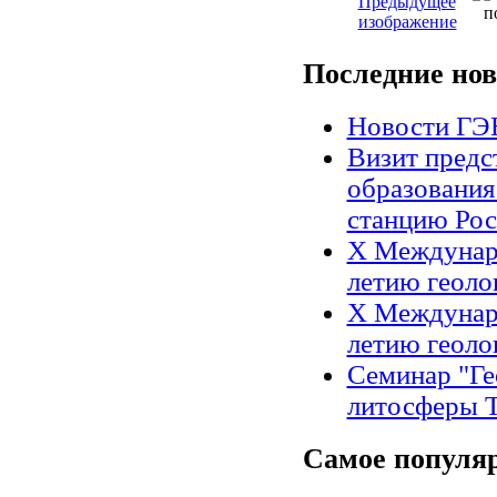
Последние
нов
Новости Г
Визит предс
образования
станцию Рос
X Междунар
летию геоло
X Междунар
летию геоло
Семинар "Ге
литосферы Т
Самое
популя