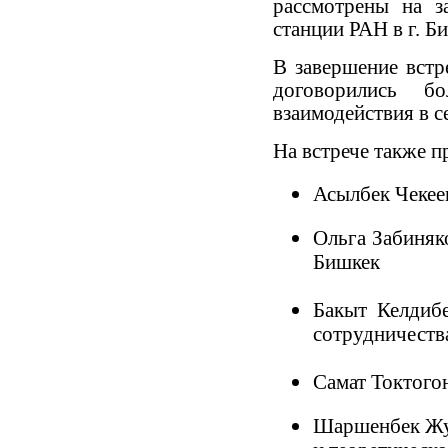
рассмотрены на з
станции РАН в г. Б
В завершение встр
договорились б
взаимодействия в с
На встрече также п
Асылбек Чекее
Ольга Забиняк
Бишкек
Бакыт Келдибе
сотрудничеств
Самат Токтогон
Шаршенбек Жус