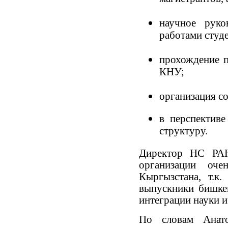
научное рук
работами студ
прохождение п
КНУ;
организация с
в перспективе
структуру.
Директор НС РАН
организации оч
Кыргызстана, т.к
выпускники бишке
интеграции науки и
По словам Анат