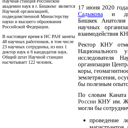
Научная станция Российской
академии наук в г. Бишкеке является
17 июня 2020 года
Научной организацией,
Садыкова
и дир
подведомственной Министерству
Бишкек Анатоли
науки и высшего образования
научных организа
Российской Федерации.
взаимодействия КН
В настоящее время в НС РАН заняты
48 научных работников, в том числе
Ректор КНУ отме
23 научных сотрудника, из них 1
Национального у
доктор наук и 6 кандидатов наук.
исследователя Н
Общий штат Научной станции
насчитывает 122 человек.
организации Центр
коры, геомагнитно
землетрясения, осу
бы полезным опыто
По словам Каната
России
КНУ им. Ж
могли бы сотрудни
проведение л
магистрантов,