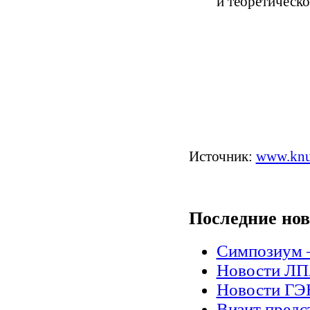
и теоретическо
Источник:
www.knu
Последние
нов
Симпозиум 
Новости Л
Новости Г
Визит предс