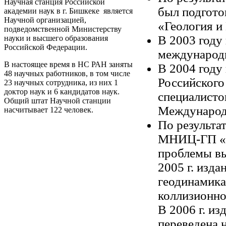
Научная станция Российской
был подгото
академии наук в г. Бишкеке является
Научной организацией,
«Геология и
подведомственной Министерству
В 2003 году
науки и высшего образования
Российской Федерации.
международ
В настоящее время в НС РАН заняты
В 2004 году
48 научных работников, в том числе
Российского
23 научных сотрудника, из них 1
доктор наук и 6 кандидатов наук.
специалисто
Общий штат Научной станции
Международн
насчитывает 122 человек.
По результа
МНИЦ-ГП «Г
проблемы вы
2005 г
. изд
геодинамика
коллизионно
В
2006 г
. и
переведена н