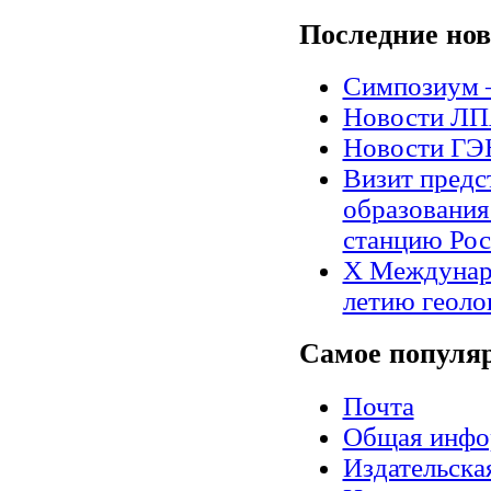
Последние
нов
Симпозиум 
Новости Л
Новости Г
Визит предс
образования
станцию Рос
X Междунар
летию геоло
Самое
популя
Почта
Общая инфо
Издательск