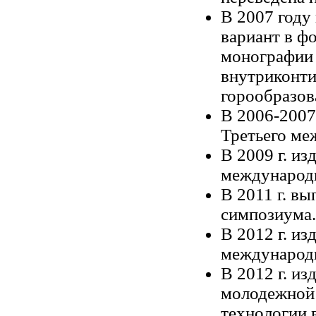
В 2007 году
вариант в ф
монографии 
внутриконти
горообразов
В 2006-
2007
Третьего ме
В
2009 г
. из
международ
В
2011 г
. вы
симпозиума.
В
2012 г
. из
международ
В
2012 г
. из
молодежной 
технологии 