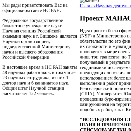
Мы рады приветствовать Вас на
Главная
Научная деятельн
официальном сайте НС РАН.
Проект МАНА
Федеральное государственное
бюджетное учреждение науки
Идея проекта была сфор
Научная станция Российской
(NSF) и Министерство на
академии наук в г. Бишкеке является
обязательства по его фи
Научной организацией,
их сложности и мультид
подведомственной Министерству
проводятся в мире очень
науки и высшего образования
лишь три трансекта: по 
Российской Федерации.
получаемый в результате
В настоящее время в НС РАН заняты
геодинамики исследуемы
48 научных работников, в том числе
предыдущих он отличалс
23 научных сотрудника, из них 1
использованием более ши
доктор наук и 6 кандидатов наук.
выполнении работ приним
Общий штат Научной станции
Ренселеровский политех
насчитывает 122 человек.
(США), Университет Юж
проведения буро-взрывн
базирующиеся на террит
подобных работ, как в Ки
"ИССЛЕДОВАНИЯ ГЛ
ШАНЯ И ПРИЛЕГАЮ
СЕЙСМОРАЗВЕДКИ (