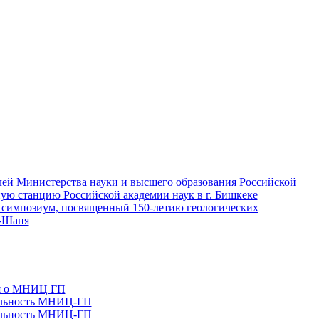
лей Министерства науки и высшего образования Российской
ую станцию Российской академии наук в г. Бишкеке
симпозиум, посвященный 150-летию геологических
ь-Шаня
я о МНИЦ ГП
тельность МНИЦ-ГП
тельность МНИЦ-ГП