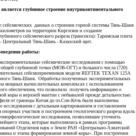
 является глубинное строение внутриконтинентального
е сейсмических данных о строении горной системы Тянь-Шаня
километров на территории Киргизии и создание
лубинного сейсмического разреза (трансекта): Таримская плита
 - Центральный Тянь-Шань - Казахский щит.
роведения работы:
 экспериментальные сейсмические исследования с помощью
 общей глубинной точки (МОВ-ОГТ) и большого числа (720)
твительных сейсмоприемников модели REFTEK TEXAN 125А
рного Тянь-Шаня. Обработка полученных экспериментальных
на мощных вычислительных комплексах с использованием
ого обеспечения, что позволило получить информацию о
ой коры и верхней мантии с небывалой прежде детальностью.
филя от границы Китая до оз.Сон-Кёль были выполнены
е исследования с детальным картированием и составлением
я опорных участков и построением геологического разреза вдоль
геоморфологические исследования, позволившие уточнить
вейшего этапа, которые выполнялись в рамках программы
ований Отделения наук о Земле РАН «Центрально-Азиатский
амика и этапы формирования земной коры». При построении