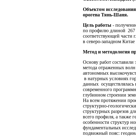
Объектом исследования
орогена Тянь-Шаня.
Цель работы
- получени
по профилю длиной 267 
соответствующей части г
в северо-западном Китае
Метод и методология п
Основу работ составили
метода отраженных волн
автономных высокочувс
в натурных условиях го
данных осуществлялась 
современного программн
глубинном строении земн
На всем протяжении про
структурно-геологически
структурных разрезов дл
всего профиля, а также 
особенности структур но
фундаментальных исслед
подвижный пояс: геодин