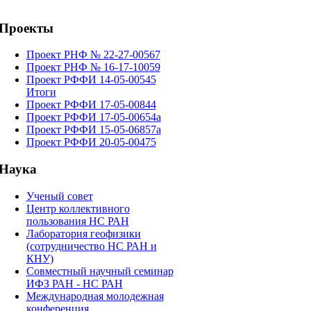
Проекты
Проект РНФ № 22-27-00567
Проект РНФ № 16-17-10059
Проект РФФИ 14-05-00545
Итоги
Проект РФФИ 17-05-00844
Проект РФФИ 17-05-00654а
Проект РФФИ 15-05-06857а
Проект РФФИ 20-05-00475
Наука
Ученый совет
Центр коллективного
пользования НС РАН
Лаборатория геофизики
(сотрудничество НС РАН и
КНУ)
Cовместный научный семинар
ИФЗ РАН - НС РАН
Международная молодежная
конференция