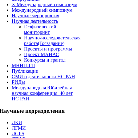
X Международный симпозиум
Международный симпозиум
Научные мероприятия
Научная деятельность
Геофизический
мониторинг
Научно-исследовательская
работа(Госзадание)
Проекты и программы
Проект МАНАС
Конкурсы и гранты
МНИЦ-ГП
Публикации
СМИ о деятельности НС РАН
РИДы
Международная Юбилейная
научная конференция_40 лет
НС РАН
Научные
подразделения
ЛКИ
ЛГМИ
ЛGPS