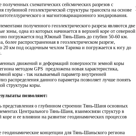
 полученных схематических сейсмических разрезов с
ия глубинной геоэлектрической структуры трансекта на основе
нитотеллурического и магнитовариационного зондирования.
ементами полученного геоэлектрического разреза являются две
 зоны, одна из которых начинается в верхней коре от северной
нно погружается под Южный Тянь-Шань до глубин 50-60 км.
, более распространенная в геоэлектрическом разрезе,
ло 20 км под осадочным чехлом Тарима и погружается к югу до
.
менных движений и деформаций поверхности земной коры
егиона методом GPS предложена новая характеристика,
мной коры - так называемый параметр внутренней
из распределения данного параметра позволяет лучше понять
ой структуры коры.
зультаты позволяют:
ь представления о глубинном строении Тянь-Шаня основных
ементах Центрального Тянь-Шаня, взаимосвязи структур в
 коре и ее влиянии на развитие геодинамических процессов
е геодинамические концепции для Тянь-Шаньского региона