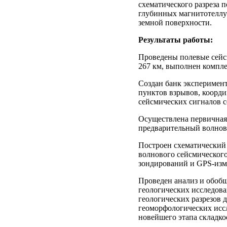
схематического разреза 
глубинных магнитотеллу
земной поверхности.
Результаты работы:
Проведены полевые сей
267 км, выполнен компл
Создан банк эксперимен
пунктов взрывов, коорди
сейсмических сигналов
Осуществлена первичная
предварительный волнов
Построен схематический 
волнового сейсмическог
зондирований и GPS-изм
Проведен анализ и обобщ
геологических исследова
геологических разрезов д
геоморфологических иссл
новейшего этапа складко