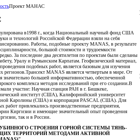
ость
Проект МАНАС
С
мулирована в1998 г., когда Национальный научный фонд США
уки и технологий Российской Федерации взяли на себя
нансированию. Работы, подобные проекту MANAS, в результате
исциплинарности, большой стоимости и трудоемкости
 редко. За последние два десятилетия по проектам были сделаны
Тибету, Уралу и Румынским Карпатам. Геофизический материал,
 проведения подобных работ, является базовым для изучения
х регионов.Трансект MANAS является четвертым в мире. От
я значительно большей информативностью, обеспеченной
рокого комплекса методов исследований при его создании.В
али участие: Научная станция РАН в г. Бишкеке,
нический институт (США), Калифорнийский университет
ной Каролины (США) и корпорация PASCAL (США). Для
ых работ привлекались производственные предприятия,
ории Киргизии и имеющие значительный опыт проведения
ргизии, так и в России.
УБИННОГО СТРОЕНИЯ ГОРНОЙ СИСТЕМЫ ТЯНЬ-
ЩИХ ТЕРРИТОРИЙ МЕТОДАМИ АКТИВНОЙ
MANAS)"