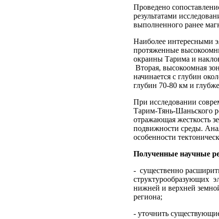
Проведено сопоставление
результатами исследован
выполненного ранее маг
Наиболее интересными эл
протяженные высокоомные
окраины Тарима и накло
Вторая, высокоомная зона
начинается с глубин око
глубин 70-80 км и глубже
При исследовании совре
Тарим-Тянь-Шаньского р
отражающая жесткость зе
подвижности среды. Анал
особенности тектоническ
Полученные научные ре
- существенно расширит
структурообразующих эл
нижней и верхней земной
региона;
- уточнить существующи