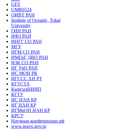
GFZ
UMR6524
ОИВТ РАН
Institute of Oceanic, Tokai
University
ГИН РАН
ИФЗ РАН
ИНГГ СО РАН
МГУ
ИГМ СО РАН
ИМГиГ ДВО РАН
ИЗК СО РАН
ИГ УрО РАН
ИС МОН РК
ИГССС АН РТ
КГУСТА
КыргызНИИП
КГТУ
ИС НАН КР
ИГ НАН КР
ИГМиОН НАН КР
КРСУ
Научные-конференции.рф
www.pravo.gov.ru