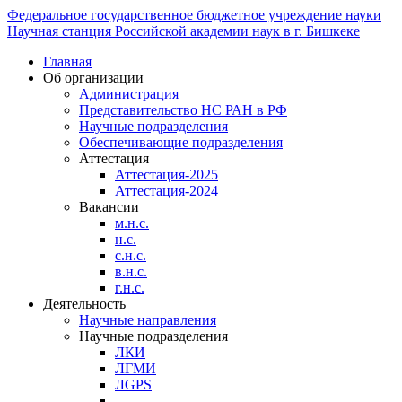
Федеральное государственное бюджетное учреждение науки
Научная станция Российской академии наук в г. Бишкеке
Главная
Об организации
Администрация
Представительство НС РАН в РФ
Научные подразделения
Обеспечивающие подразделения
Аттестация
Аттестация-2025
Аттестация-2024
Вакансии
м.н.с.
н.с.
с.н.с.
в.н.с.
г.н.с.
Деятельность
Научные направления
Научные подразделения
ЛКИ
ЛГМИ
ЛGPS