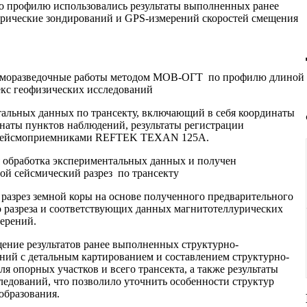
по профилю использовались результаты выполненных ранее
рические зондирований и GPS-измерений скоростей смещения
сморазведочные работы методом МОВ-ОГТ по профилю длиной
екс геофизических исследований
тальных данных по трансекту, включающий в себя координаты
наты пунктов наблюдений, результаты регистрации
 сейсмоприемниками REFTEK TEXAN 125А.
 обработка экспериментальных данных и получен
ой сейсмический разрез по трансекту
разрез земной коры на основе полученного предварительного
о разреза и соответствующих данных магнитотеллурических
ерений.
ение результатов ранее выполненных структурно-
ний с детальным картированием и составлением структурно-
ля опорных участков и всего трансекта, а также результаты
едований, что позволило уточнить особенности структур
образования.