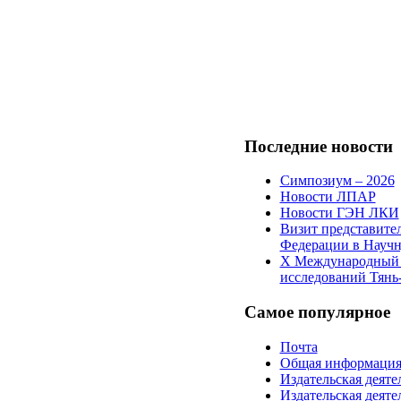
Последние
новости
Симпозиум – 2026
Новости ЛПАР
Новости ГЭН ЛКИ
Визит представите
Федерации в Научн
X Международный 
исследований Тян
Самое
популярное
Почта
Общая информаци
Издательская дея
Издательская дея