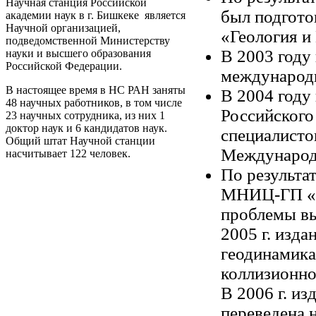
Научная станция Российской
был подгото
академии наук в г. Бишкеке является
Научной организацией,
«Геология и
подведомственной Министерству
В 2003 году
науки и высшего образования
Российской Федерации.
международ
В настоящее время в НС РАН заняты
В 2004 году
48 научных работников, в том числе
Российского
23 научных сотрудника, из них 1
доктор наук и 6 кандидатов наук.
специалисто
Общий штат Научной станции
Международн
насчитывает 122 человек.
По результа
МНИЦ-ГП «Г
проблемы вы
2005 г
. изд
геодинамика
коллизионно
В
2006 г
. и
переведена н