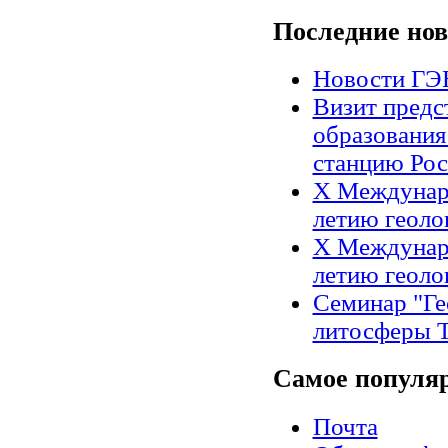
Последние
нов
Новости Г
Визит предс
образования
станцию Рос
X Междунар
летию геоло
X Междунар
летию геоло
Семинар "Ге
литосферы Т
Самое
популя
Почта