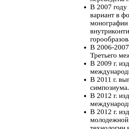
В 2007 году
вариант в ф
монографии 
внутриконти
горообразов
В 2006-
2007
Третьего ме
В
2009 г
. из
международ
В
2011 г
. вы
симпозиума.
В
2012 г
. из
международ
В
2012 г
. из
молодежной 
технологии 