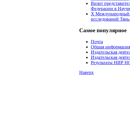
Визит представите
Федерации в Научн
X Международный 
исследований Тян
Самое
популярное
Почта
Общая информаци
Издательская дея
Издательская дея
Результаты НИР НС
Наверх