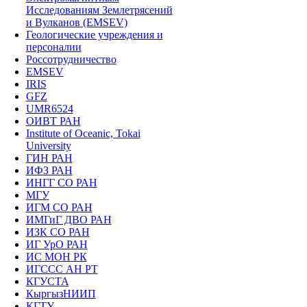
Исследованиям Землетрясений
и Вулканов (EMSEV)
Геологические учреждения и
персоналии
Россотрудничество
EMSEV
IRIS
GFZ
UMR6524
ОИВТ РАН
Institute of Oceanic, Tokai
University
ГИН РАН
ИФЗ РАН
ИНГГ СО РАН
МГУ
ИГМ СО РАН
ИМГиГ ДВО РАН
ИЗК СО РАН
ИГ УрО РАН
ИС МОН РК
ИГССС АН РТ
КГУСТА
КыргызНИИП
КГТУ