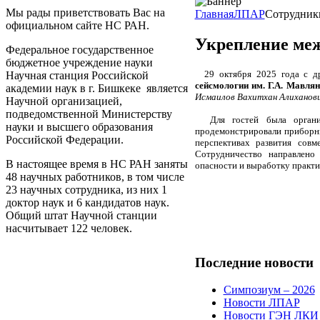
Мы рады приветствовать Вас на
Главная
ЛПАР
Сотрудни
официальном сайте НС РАН.
Укрепление ме
Федеральное государственное
бюджетное учреждение науки
29 октября 2025 года с др
Научная станция Российской
сейсмологии им. Г.А. Мавля
академии наук в г. Бишкеке является
Исмаилов Вахитхан Алиханов
Научной организацией,
подведомственной Министерству
Для гостей была организо
науки и высшего образования
продемонстрировали приборны
Российской Федерации.
перспективах развития совм
Сотрудничество направлено
В настоящее время в НС РАН заняты
опасности и выработку практи
48 научных работников, в том числе
23 научных сотрудника, из них 1
доктор наук и 6 кандидатов наук.
Общий штат Научной станции
насчитывает 122 человек.
Последние
новости
Симпозиум – 2026
Новости ЛПАР
Новости ГЭН ЛКИ