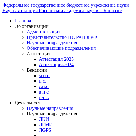
Федеральное государственное бюджетное учреждение науки
Научная станция Российской академии наук в г. Бишкеке
Главная
Об организации
Администрация
Представительство НС РАН в РФ
Научные подразделения
Обеспечивающие подразделения
Аттестация
Аттестация-2025
Аттестация-2024
Вакансии
м.н.с.
н.с.
с.н.с.
в.н.с.
г.н.с.
Деятельность
Научные направления
Научные подразделения
ЛКИ
ЛГМИ
ЛGPS