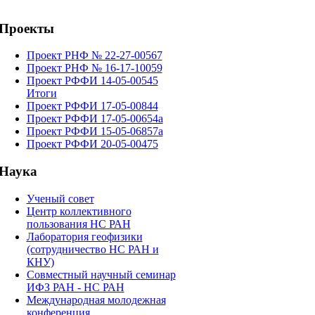
Проекты
Проект РНФ № 22-27-00567
Проект РНФ № 16-17-10059
Проект РФФИ 14-05-00545
Итоги
Проект РФФИ 17-05-00844
Проект РФФИ 17-05-00654а
Проект РФФИ 15-05-06857а
Проект РФФИ 20-05-00475
Наука
Ученый совет
Центр коллективного
пользования НС РАН
Лаборатория геофизики
(сотрудничество НС РАН и
КНУ)
Cовместный научный семинар
ИФЗ РАН - НС РАН
Международная молодежная
конференция