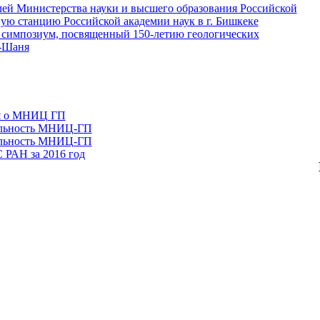
лей Министерства науки и высшего образования Российской
ую станцию Российской академии наук в г. Бишкеке
симпозиум, посвященный 150-летию геологических
ь-Шаня
я о МНИЦ ГП
тельность МНИЦ-ГП
тельность МНИЦ-ГП
 РАН за 2016 год