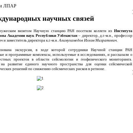
ки ЛПАР
ждународных научных связей
ужеским визитом Научную станцию РАН посетили коллеги из
Института
нова Академии наук Республики Узбекистан
– директор, д.г.-м.н., профессор
ич
и заместитель директора к.г.-м.н.
Алимухамедов Илхом Мизратович
.
вана экскурсия, в ходе которой сотрудники Научной станции РАН
е и программные комплексы, используемые в исследованиях, и рассказали о
естных проектов в области сейсмологии и геофизического мониторинга.
 на развитие единого научного пространства для оценки сейсмической
ческих решений по снижению сейсмических рисков в регионе.