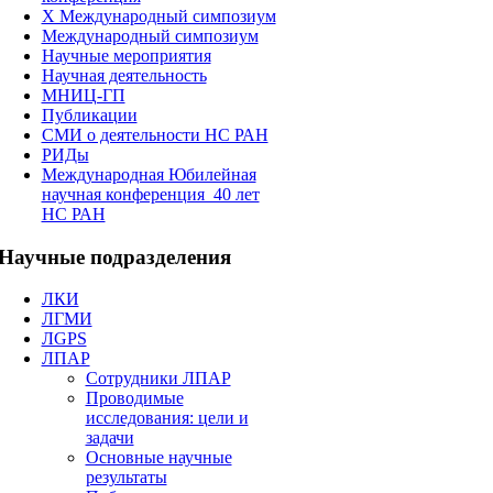
X Международный симпозиум
Международный симпозиум
Научные мероприятия
Научная деятельность
МНИЦ-ГП
Публикации
СМИ о деятельности НС РАН
РИДы
Международная Юбилейная
научная конференция_40 лет
НС РАН
Научные
подразделения
ЛКИ
ЛГМИ
ЛGPS
ЛПАР
Сотрудники ЛПАР
Проводимые
исследования: цели и
задачи
Основные научные
результаты