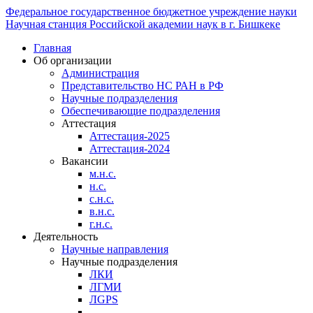
Федеральное государственное бюджетное учреждение науки
Научная станция Российской академии наук в г. Бишкеке
Главная
Об организации
Администрация
Представительство НС РАН в РФ
Научные подразделения
Обеспечивающие подразделения
Аттестация
Аттестация-2025
Аттестация-2024
Вакансии
м.н.с.
н.с.
с.н.с.
в.н.с.
г.н.с.
Деятельность
Научные направления
Научные подразделения
ЛКИ
ЛГМИ
ЛGPS