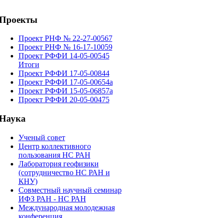
Проекты
Проект РНФ № 22-27-00567
Проект РНФ № 16-17-10059
Проект РФФИ 14-05-00545
Итоги
Проект РФФИ 17-05-00844
Проект РФФИ 17-05-00654а
Проект РФФИ 15-05-06857а
Проект РФФИ 20-05-00475
Наука
Ученый совет
Центр коллективного
пользования НС РАН
Лаборатория геофизики
(сотрудничество НС РАН и
КНУ)
Cовместный научный семинар
ИФЗ РАН - НС РАН
Международная молодежная
конференция