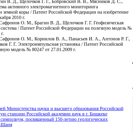
ин В. Д., Щелочков Г. Г., Бобровский В. В., Мясников Д. С.,
тема активного электромагнитного мониторинга
н земной коры / Патент Российской Федерации на изобретение
абря 2010 г.
Сафронов О. М., Брагин В. Д., Щелочков Г. Г. Геофизическая
 система / Патент Российской Федерации на полезную модель №
г.
Сафронов О. М., Корнилов В. А., Панасьев И. А., Антонов Р. Г.,
ков Г. Г. Электроимпульсная установка / Патент Российской
ную модель № 80247 от 27.01.2009 г.
лей Министерства науки и высшего образования Российской
ую станцию Российской академии наук в г. Бишкеке
симпозиум, посвященный 150-летию геологических
ь-Шаня