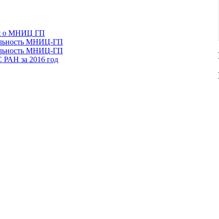
я о МНИЦ ГП
тельность МНИЦ-ГП
тельность МНИЦ-ГП
 РАН за 2016 год