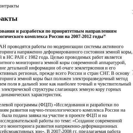
контракты
ракты
ования и разработки по приоритетным направлениям
огического комплекса России на 2007-2012 годы”
РАН проводятся работы по модернизации системы активного
торинга напряженно деформированного состояния земной коры,
 в НС РАН с 1982 года. Целью проводимых работ является
нитного мониторинга земной коры современной аппаратурой,
е детальной информации об очаге землетрясения и его
ктивных регионах, прежде всего России и стран СНГ. В основу
торинга земной коры был положен электроразведочный метод
ем поля в дальней зоне как наиболее точный и чувствительный
х электрической структуры слагающих земную кору горных
 динамических характеристик.
елевой программы (ФЦП) «Исследования и разработки по
иям развития научно-технологического комплекса России на
была подана заявка на участие в проекте ФЦП и на
сследовательской работы по теме: «Создание современной
ого мониторинга развития напряженно-деформационных
сейсмоактивных зон». В 2007-2008 гг. предлагаемая работа