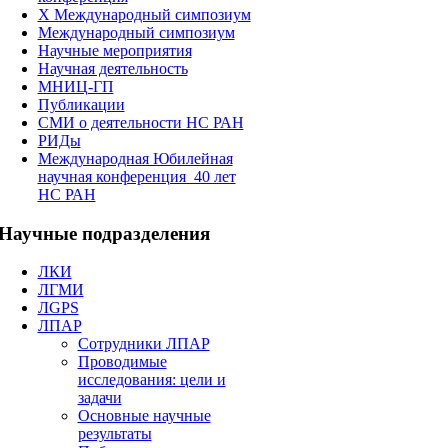
X Международный симпозиум
Международный симпозиум
Научные мероприятия
Научная деятельность
МНИЦ-ГП
Публикации
СМИ о деятельности НС РАН
РИДы
Международная Юбилейная
научная конференция_40 лет
НС РАН
Научные
подразделения
ЛКИ
ЛГМИ
ЛGPS
ЛПАР
Сотрудники ЛПАР
Проводимые
исследования: цели и
задачи
Основные научные
результаты