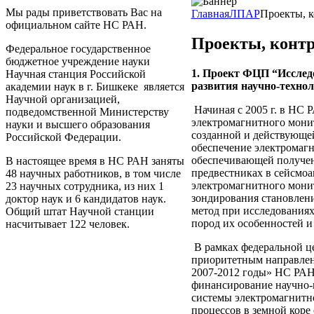
Мы рады приветствовать Вас на
Главная
ЛПАР
Проекты, 
официальном сайте НС РАН.
Проекты, конт
Федеральное государственное
бюджетное учреждение науки
1. Проект ФЦП “Исслед
Научная станция Российской
развития научно-технол
академии наук в г. Бишкеке является
Научной организацией,
Начиная с 2005 г. в НС 
подведомственной Министерству
электромагнитного мони
науки и высшего образования
созданной и действующей
Российской Федерации.
обеспечение электромаг
обеспечивающей получени
В настоящее время в НС РАН заняты
предвестниках в сейсмоа
48 научных работников, в том числе
электромагнитного мони
23 научных сотрудника, из них 1
зондирования становлени
доктор наук и 6 кандидатов наук.
метод при исследования
Общий штат Научной станции
пород их особенностей и
насчитывает 122 человек.
В рамках федеральной ц
приоритетным направлен
2007-2012 годы» НС РАН 
финансирование научно-и
системы электромагнитн
процессов в земной коре 