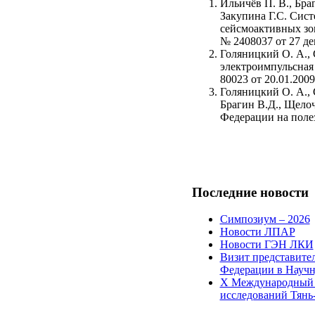
Ильичёв П. В., Браг
Закупина Г.С. Сис
сейсмоактивных зо
№ 2408037 от 27 дек
Голяницкий О. А., 
электроимпульсная
80023 от 20.01.2009 
Голяницкий О. А., 
Брагин В.Д., Щелоч
Федерации на полез
Последние
новости
Симпозиум – 2026
Новости ЛПАР
Новости ГЭН ЛКИ
Визит представите
Федерации в Научн
X Международный 
исследований Тян