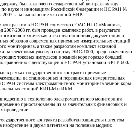
ддержку, был заключен государственный контракт между
 по науке и инновациям Российской Федерации и НС РАН №
ля 2007 г. на выполнение указанной НИР.
м контрактом в НС РАН совместно с ОАО НПО «Молния»,
од 2007-2008 гг. был проведен комплекс работ, в результате
а эскизная техническая и эксплуатационная документация и
етных образцов современных приемных измерительных станций
го мониторинга, а также разработан комплект эскизной
ии на электроимпульсную систему ЭИС-1000, предназначенную
рующих токовых импульсов в земной коре гораздо большей
по сравнению с действующей в НС РАН установкой ЭРГУ-600.
ые в рамках государственного контракта приемные
размещены на стационарных и передвижных измерительных
НС РАН системы электромагнитного мониторинга земной коры
оканальных станций КИЦ-М и ИКМ.
внедрению в технологию электромагнитного мониторинга
ременно приостановлены из-за значительных финансовых и
их проведение.
осударственного контракта разработки защищены патентом
 изобретение и двумя патентами на полезные модели: