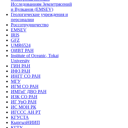
Исследованиям Землетрясений
и Вулканов (EMSEV)
Геологические учреждения и
персоналии
Россотрудничество
EMSEV
IRIS
GFZ
UMR6524
ОИВТ РАН
Institute of Oceanic, Tokai
University
ГИН РАН
ИФЗ РАН
ИНГГ СО РАН
МГУ
ИГМ СО РАН
ИМГиГ ДВО РАН
ИЗК СО РАН
ИГ УрО РАН
ИС МОН РК
ИГССС АН РТ
КГУСТА
КыргызНИИП
КГТУ