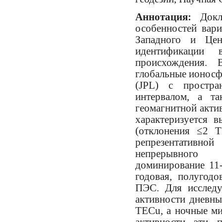
Аннотация:
Док
особенностей вар
Западного и Цен
идентификации 
происхождения. 
глобальные ионосф
(JPL) с простра
интервалом, а т
геомагнитной акти
характеризуется 
(отклонения ≤2 T
репрезентативной
непрерывного 
доминирование 11-
годовая, полугод
ПЭС. Для исследу
активности дневн
TECu, а ночные м
активности эти 