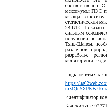
соответственно. 
максимумы ПЭС пр
месяца относител
статистический мак
24 UTC. Показана 
сильным сейсмиче
получении регион
Тянь-Шанем, необ
различной природ
разработке рег
мониторинга геоди
Подключиться к к
https://us02web.zoo
mMQn6XPKB7Kdr4p
Идентификатор кон
Код доступа: 0277